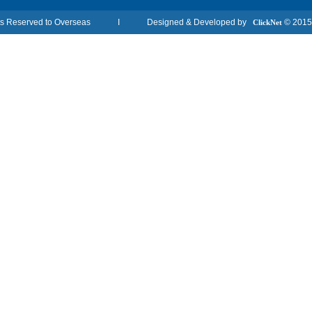
2015 © All Rights Reserved to Overseas I Designed & Developed by
ClickNet